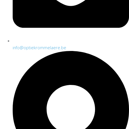
info@optiekrommelaere.be