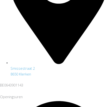
Smissestraat 2
8650 Klerken
BE0643901143
Openingsuren